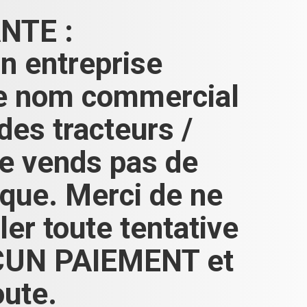
NTE :
n entreprise
le nom commercial
s tracteurs /
 ne vends pas de
ique. Merci de ne
er toute tentative
AUCUN PAIEMENT et
oute.