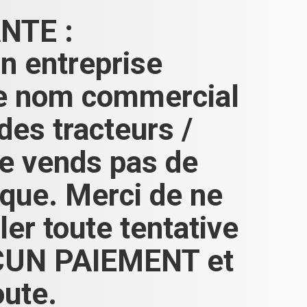
NTE :
n entreprise
le nom commercial
s tracteurs /
 ne vends pas de
ique. Merci de ne
er toute tentative
AUCUN PAIEMENT et
oute.